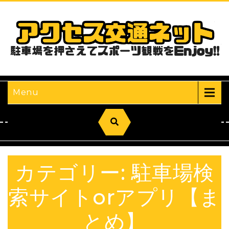
ア
駐
Menu
カテゴリー:
駐車場検
索サイトorアプリ【ま
とめ】